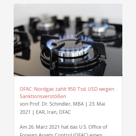
OFAC: Nordgas zahlt 950 Tsd. USD wegen
Sanktionsverstößen
von
Prof. Dr. Schindler, MBA
|
23. Mai
2021
|
EAR
,
Iran
,
OFAC
Am 26. März 2021 hat das U.S. Office of
Foreign Assets Control (OFAC) einen