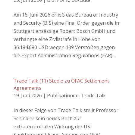
25. Juni 2026
|
BIS
,
FDPR
,
US-Güter
Am 16. Juni 2026 erließ das Bureau of Industry
and Security (BIS) eine Final Order gegen die in
Stuttgart ansässige Robert Bosch GmbH und
verhängte eine Zivilstrafe in Höhe von
36.184.680 USD wegen 109 Verstößen gegen
die Export Administration Regulations (EAR)....
Trade Talk (11) Studie zu OFAC Settlement
Agreements
19. Juni 2026
|
Publikationen
,
Trade Talk
In dieser Folge von Trade Talk stellt Professor
Schindler sein neues Buch zur
extraterritorialen Wirkung der US-
Sanktionspolitik vor. Anhand von OFAC-