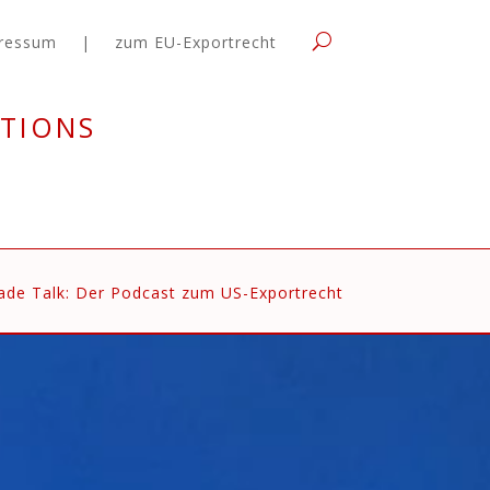
ressum
|
zum EU-Exportrecht
tions
ade Talk: Der Podcast zum US-Exportrecht