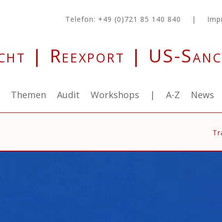
Telefon: +49 (0)721 85 140 840
|
Imp
cht | Reexport | US-Sanc
g
Themen
Audit
Workshops
|
A-Z
News
Tr