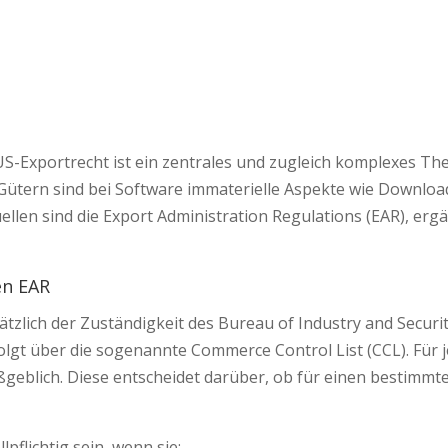
S-Exportrecht ist ein zentrales und zugleich komplexes Th
Gütern sind bei Software immaterielle Aspekte wie Download
llen sind die Export Administration Regulations (EAR), ergä
en EAR
zlich der Zuständigkeit des Bureau of Industry and Security 
olgt über die sogenannte Commerce Control List (CCL). Für je
geblich. Diese entscheidet darüber, ob für einen bestimmt
flichtig sein, wenn sie: