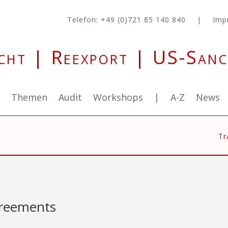
Telefon: +49 (0)721 85 140 840
|
Imp
cht | Reexport | US-Sanc
g
Themen
Audit
Workshops
|
A-Z
News
Tr
greements