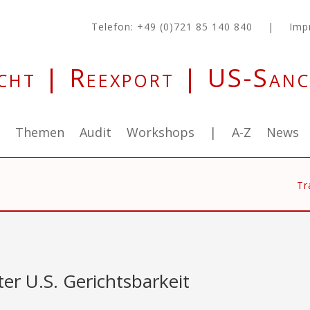
Telefon: +49 (0)721 85 140 840
|
Imp
cht | Reexport | US-Sanc
g
Themen
Audit
Workshops
|
A-Z
News
Tr
er U.S. Gerichtsbarkeit