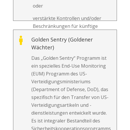
oder
verstärkte Kontrollen und/oder
Beschränkungen für künftige
Ausfuhren.

Golden Sentry (Goldener
Ziel 3: Den Schwarzhandel von
Wächter)
Waffen verhindern
Das „Golden Sentry“ Programm ist
ein spezielles End-Use Monitoring
Einsatz legitimer Mittel für
(EUM) Programm des US-
illegale Zwecke
Verteidigungsministeriums
Aufdeckung von falschen
(Department of Defense, DoD), das
Endverbleibsdokumenten,
spezifisch für den Transfer von US-
Scheinfirmen und versteckten
Verteidigungsartikeln und -
Vermittlern/Maklern
dienstleistungen entwickelt wurde.
Es ist integraler Bestandteil des
Sicherheitskooperationsprogramms